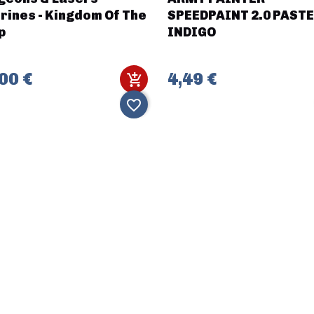
rines - Kingdom Of The
SPEEDPAINT 2.0 PASTE
p
INDIGO
00 €
4,49 €
favorite_border