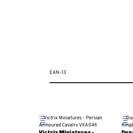
EAN-13
-
Victrix Miniatures -
Dun