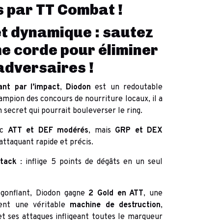
s par TT Combat !
et dynamique : sautez
me corde pour éliminer
adversaires !
ant par l’impact
,
Diodon
est un redoutable
ampion des concours de nourriture locaux, il a
 secret qui pourrait bouleverser le ring.
ec
ATT et DEF modérés
, mais
GRP et DEX
 attaquant rapide et précis.
ttack
: inflige 5 points de dégâts en un seul
gonflant, Diodon gagne
2 Gold en ATT
, une
ient une véritable
machine de destruction
,
t ses attaques infligeant toutes le marqueur