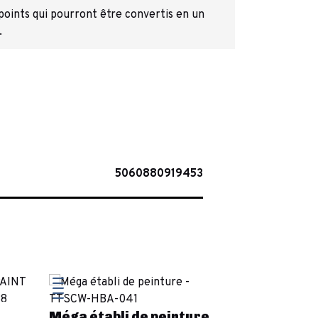
 points qui pourront être convertis en un
.
5060880919453
Méga établi de peinture
Fallout W