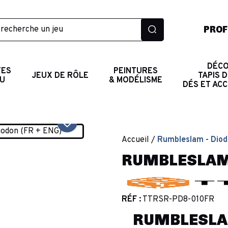
PROF
DÉCO
TES
PEINTURES
JEUX DE RÔLE
TAPIS D
AU
& MODÉLISME
DÉS ET AC
favorite_border
Accueil
Rumbleslam - Diod
RUMBLESLAM -
RÉF :
TTRSR-PD8-010FR
RUMBLESLAM 