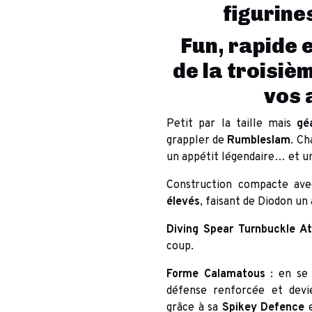
figurine
Fun, rapide 
de la troisiè
vos 
Petit par la taille mais
gé
grappler de
Rumbleslam
. Ch
un appétit légendaire… et un
Construction compacte av
élevés
, faisant de Diodon un
Diving Spear Turnbuckle A
coup.
Forme Calamatous
: en se 
défense renforcée et dev
grâce à sa
Spikey Defence
e