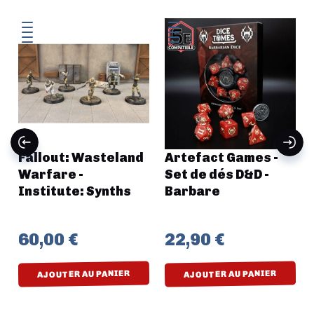
Fallout: Wasteland
Artefact Games -
Warfare -
Set de dés D&D -
n
Institute: Synths
Barbare
60,00 €
22,90 €
AJOUTER AU PANIER
AJOUTER AU PANIER