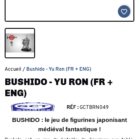
favorite_border
Accueil
Bushido - Yu Ron (FR + ENG)
BUSHIDO - YU RON (FR +
ENG)
RÉF :
GCTBRN049
BUSHIDO : le jeu de figurines japonisant
médiéval fantastique !