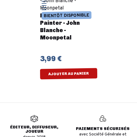
Préco - Army
BIENTÔT DISPONIBLE
Painter - John
Blanche -
Moonpetal
3,99 €
AJOUTER AU PANIER
ÉDITEUR, DIFFUSEUR,
PAIEMENTS SÉCURISÉS
JOUEUR
avec Société Générale et