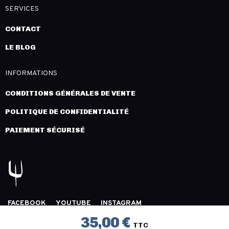
SERVICES
CONTACT
LE BLOG
INFORMATIONS
CONDITIONS GÉNÉRALES DE VENTE
POLITIQUE DE CONFIDENTIALITÉ
PAIEMENT SÉCURISÉ
FACEBOOK
YOUTUBE
INSTAGRAM
COPYRIGHT 2026 © LÉGION DISTRIBUTION -
MENTIONS
35,00 €
TTC