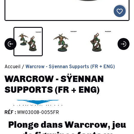
favorite_border
Accueil
Warcrow - Sÿennan Supports (FR + ENG)
WARCROW - SŸENNAN
SUPPORTS (FR + ENG)
RÉF :
WW03008-0055FR
Plonge dans Warcrow, jeu