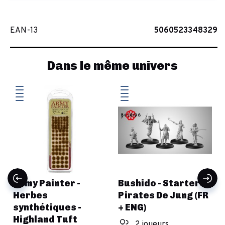
EAN-13
5060523348329
Dans le même univers
Army Painter -
Bushido - Starter -
Herbes
Pirates De Jung (FR
synthétiques -
+ ENG)
Highland Tuft
2 joueurs