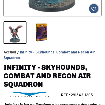
favorite_border
Accueil
Infinity - Skyhounds, Combat and Recon Air
Squadron
INFINITY - SKYHOUNDS,
COMBAT AND RECON AIR
SQUADRON
RÉF :
281643-1205
Infinity : le jeu de figurines d'escarmouche dynamique