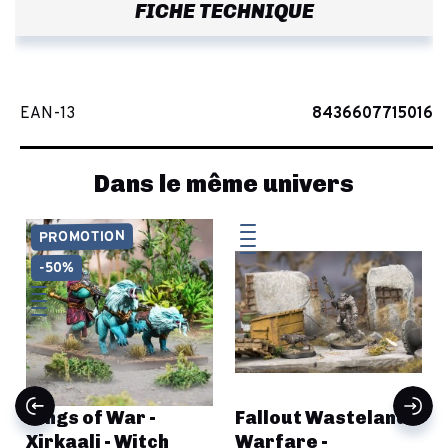
FICHE TECHNIQUE
EAN-13
8436607715016
Dans le même univers
PROMOTION
-50%
Kings of War -
Fallout Wasteland
Xirkaali - Witch
Warfare -