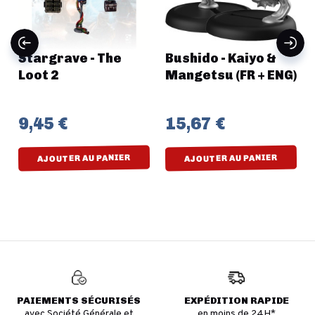
Stargrave - The
Bushido - Kaiyo &
e
Loot 2
Mangetsu (FR + ENG)
9,45 €
15,67 €
AJOUTER AU PANIER
AJOUTER AU PANIER
PAIEMENTS SÉCURISÉS
EXPÉDITION RAPIDE
avec Société Générale et
en moins de 24H*