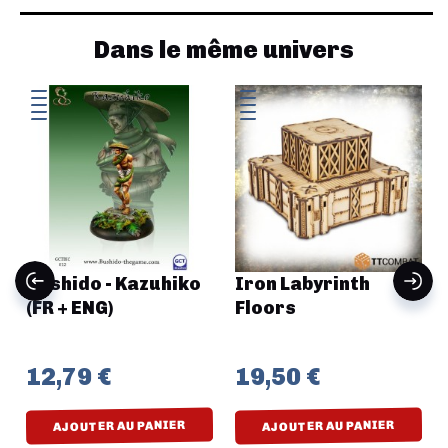
Dans le même univers
Bushido - Kazuhiko
Iron Labyrinth
(FR + ENG)
Floors
+
12,79 €
19,50 €
AJOUTER AU PANIER
AJOUTER AU PANIER