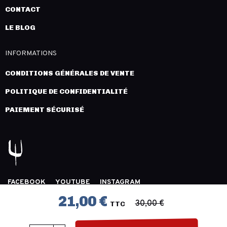
CONTACT
LE BLOG
INFORMATIONS
CONDITIONS GÉNÉRALES DE VENTE
POLITIQUE DE CONFIDENTIALITÉ
PAIEMENT SÉCURISÉ
FACEBOOK
YOUTUBE
INSTAGRAM
COPYRIGHT 2026 © LÉGION DISTRIBUTION -
MENTIONS
21,00 €
30,00 €
TTC
LÉGALES
- CRÉATION :
INNLOG