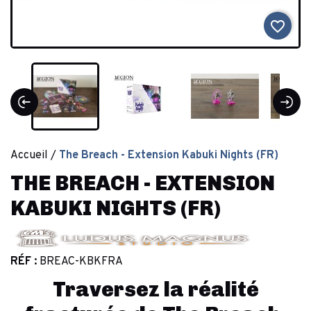
favorite_border
Accueil
The Breach - Extension Kabuki Nights (FR)
THE BREACH - EXTENSION
KABUKI NIGHTS (FR)
RÉF :
BREAC-KBKFRA
Traversez la réalité