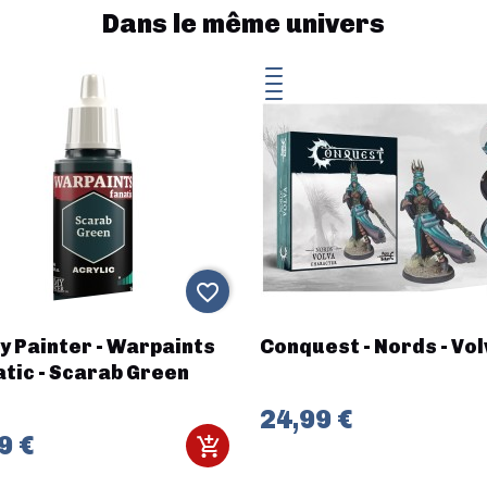
Dans le même univers
favorite_border
y Painter - Warpaints
Conquest - Nords - Vol
tic - Scarab Green
24,99 €
9 €