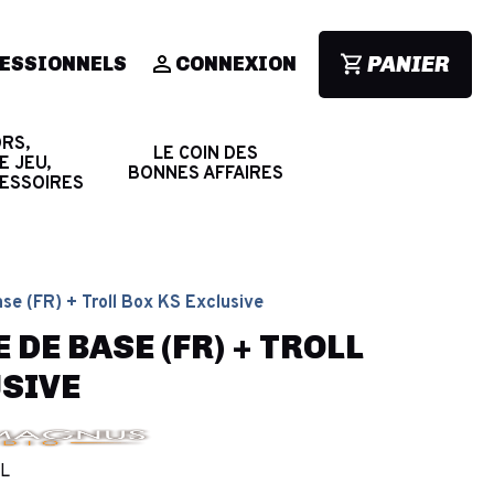
PANIER
ESSIONNELS
CONNEXION
RS,
LE COIN DES
E JEU,
BONNES AFFAIRES
CESSOIRES
ase (FR) + Troll Box KS Exclusive
 DE BASE (FR) + TROLL
USIVE
L