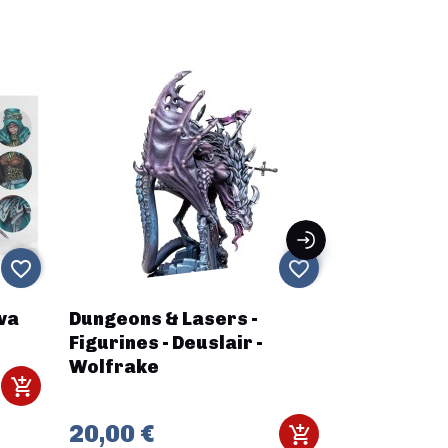
favorite_border
favorite_border
va
Dungeons & Lasers -
Carnevale
Figurines - Deuslair -
Wolfrake
13,00 €
20,00 €