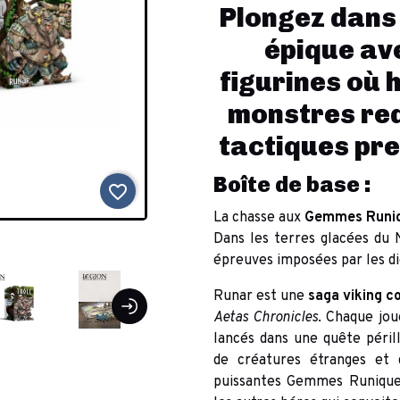
Plongez dans 
épique ave
figurines où 
monstres re
tactiques pre
Boîte de base :
favorite_border
La chasse aux
Gemmes Runi
Dans les terres glacées du 
épreuves imposées par les di
Runar est une
saga viking c
Aetas Chronicles
. Chaque jo
lancés dans une quête péril
de créatures étranges et 
puissantes Gemmes Runiques 