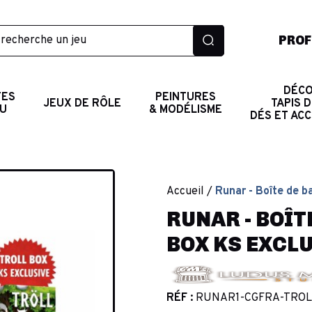
PROF
DÉCO
TES
PEINTURES
JEUX DE RÔLE
TAPIS D
AU
& MODÉLISME
DÉS ET AC
Accueil
Runar - Boîte de b
RUNAR - BOÎTE
BOX KS EXCL
RÉF :
RUNAR1-CGFRA-TROL