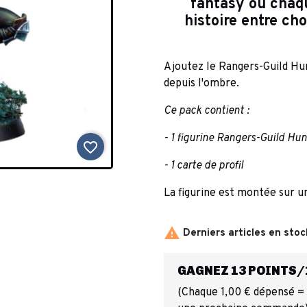
fantasy où chaq
histoire entre ch
Ajoutez le Rangers-Guild Hun
depuis l'ombre.
Ce pack contient :
- 1 figurine Rangers-Guild Hun
favorite_border
- 1 carte de profil
La figurine est montée sur u

Derniers articles en stoc
GAGNEZ 13 POINTS/1
(Chaque 1,00 € dépensé = 1