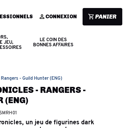
PANIER
ESSIONNELS
CONNEXION
RS,
LE COIN DES
E JEU,
BONNES AFFAIRES
CESSOIRES
- Rangers - Guild Hunter (ENG)
NICLES - RANGERS -
 (ENG)
SMRH01
onicles, un jeu de figurines dark