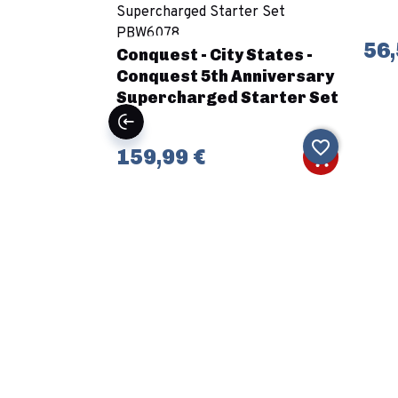
 Warpaints
c - True
56,
Conquest - City States -
Conquest 5th Anniversary
Supercharged Starter Set
favorite_border
favorite_border
159,99 €