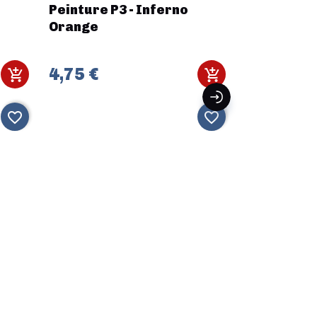
Peinture P3 - Inferno
Elden Ring
Orange
Peninsula 
4,75 €
119,99 €
favorite_border
favorite_border