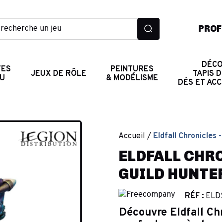
PROF
DÉCO
TES
PEINTURES
JEUX DE RÔLE
TAPIS D
AU
& MODÉLISME
DÉS ET AC
Accueil
Eldfall Chronicles 
ELDFALL CHRO
GUILD HUNTER
RÉF :
ELD
Découvre Eldfall Chr