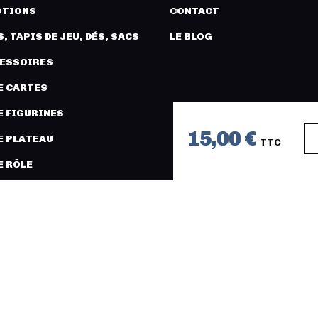
TIONS
CONTACT
, TAPIS DE JEU, DÉS, SACS
LE BLOG
CESSOIRES
E CARTES
E FIGURINES
15,00 €
E PLATEAU
TTC
E RÔLE
URES ET MODÉLISME
COPYRIGHT 2026 © LÉGION DISTRI