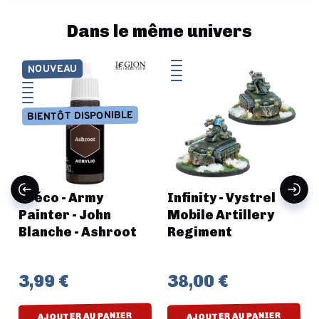
Dans le même univers
NOUVEAU
BIENTÔT DISPONIBLE
Préco - Army
Infinity - Vystrel
Painter - John
Mobile Artillery
y
Blanche - Ashroot
Regiment
3,99 €
38,00 €
AJOUTER AU PANIER
AJOUTER AU PANIER