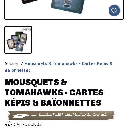
favorite_border
Accueil
Mousquets & Tomahawks - Cartes Képis &
Baïonnettes
MOUSQUETS &
TOMAHAWKS - CARTES
KÉPIS & BAÏONNETTES
RÉF :
MT-DECK03