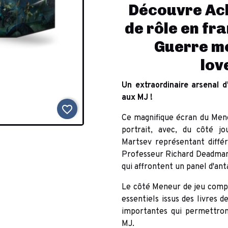
Découvre Ach
de rôle en fr
Guerre mo
lov
Un extraordinaire arsenal d
aux MJ !
favorite_border
Ce magnifique écran du Men
portrait, avec, du côté jo
Martsev représentant diff
Professeur Richard Deadman,
qui affrontent un panel d'ant
Le côté Meneur de jeu compo
essentiels issus des livres 
importantes qui permettront
MJ.