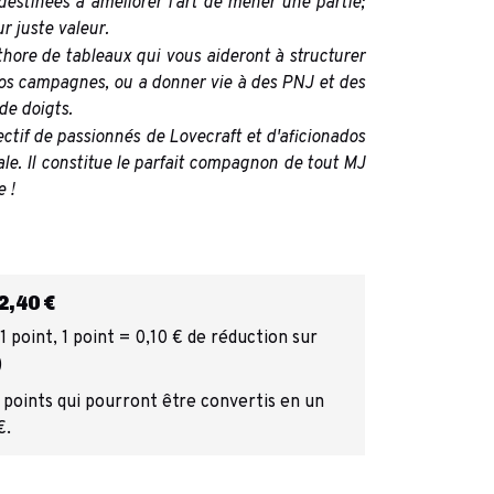
destinées à améliorer l'art de mener une partie;
r juste valeur.
thore de tableaux qui vous aideront à structurer
 vos campagnes, ou a donner vie à des PNJ et des
de doigts.
lectif de passionnés de Lovecraft et d'aficionados
e. Il constitue le parfait compagnon de tout MJ
 !
,40 €
 point, 1 point = 0,10 € de réduction sur
)
 points qui pourront être convertis en un
€.