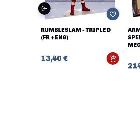
favorite_border
favorite_border
RUMBLESLAM - TRIPLE D
ARM
OBJECTIFS
(FR + ENG)
SPE
MEG
13,40 €
214