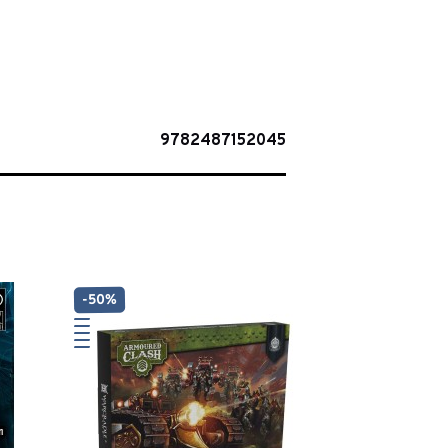
9782487152045
-50%