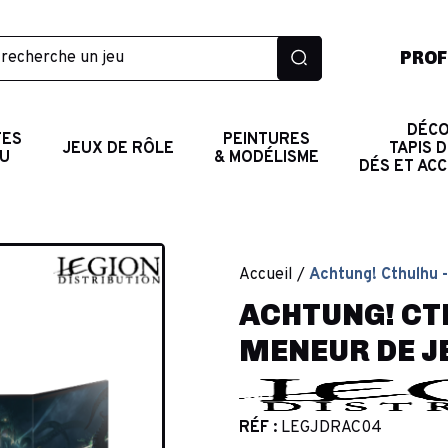
PROF
DÉCO
TES
PEINTURES
JEUX DE RÔLE
TAPIS D
AU
& MODÉLISME
DÉS ET AC
Accueil
Achtung! Cthulhu -
ACHTUNG! CTH
MENEUR DE JE
RÉF :
LEGJDRAC04