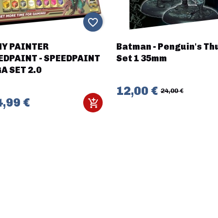
favorite_border
Y PAINTER
Batman - Penguin's Th
EDPAINT - SPEEDPAINT
Set 1 35mm
A SET 2.0
12,00 €
24,00 €
,99 €