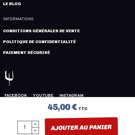
LE BLOG
INFORMATIONS
CONDITIONS GÉNÉRALES DE VENTE
POLITIQUE DE CONFIDENTIALITÉ
PAIEMENT SÉCURISÉ
FACEBOOK
YOUTUBE
INSTAGRAM
COPYRIGHT 2026 © LÉGION DISTRIBUTION -
MENTIONS
45,00 €
TTC
LÉGALES
- CRÉATION :
INNLOG
AJOUTER AU PANIER