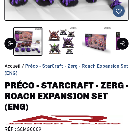
favorite_border
Accueil
Préco - StarCraft - Zerg - Roach Expansion Set
(ENG)
PRÉCO - STARCRAFT - ZERG -
ROACH EXPANSION SET
(ENG)
RÉF :
SCMG0009