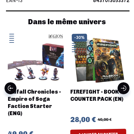
EAN-13
8437013053372
Dans le même univers
-30%
Eldfall Chronicles -
FIREFIGHT - BOOK &
Empire of Soga
COUNTER PACK (EN)
Faction Starter
(ENG)
28,00 €
40,00 €
49,90 €