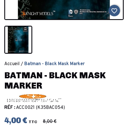
favorite_border
Accueil
Batman - Black Mask Marker
BATMAN - BLACK MASK
MARKER
RÉF :
ACC0021 (K35BAC054)
4,00 €
8,00 €
TTC