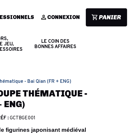
PANIER
ESSIONNELS
CONNEXION
RS,
LE COIN DES
E JEU,
BONNES AFFAIRES
CESSOIRES
Thématique - Bai Qian (FR + ENG)
OUPE THÉMATIQUE -
+ ENG)
ÉF :
GCTBGE001
de figurines japonisant médiéval