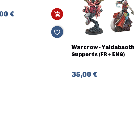
00 €
favorite_border
Warcrow - Yaldabaot
Supports (FR + ENG)
35,00 €