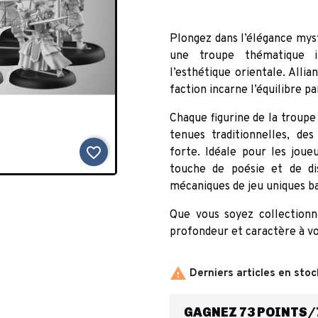
Plongez dans l’élégance mysti
une troupe thématique i
l’esthétique orientale. Allia
faction incarne l’équilibre pa
Chaque figurine de la troupe 
tenues traditionnelles, de
favorite_border
forte. Idéale pour les joue
touche de poésie et de di
mécaniques de jeu uniques basé
Que vous soyez collectionn
profondeur et caractère à vo

Derniers articles en stoc
GAGNEZ 73 POINTS/7