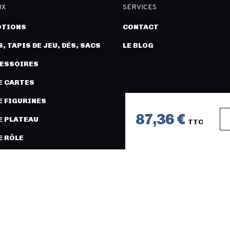
UX
SERVICES
TIONS
CONTACT
, TAPIS DE JEU, DÉS, SACS
LE BLOG
CESSOIRES
E CARTES
E FIGURINES
87,36 €
E PLATEAU
TTC
E RÔLE
URES ET MODÉLISME
COPYRIGHT 2026 © LÉGION DISTRI