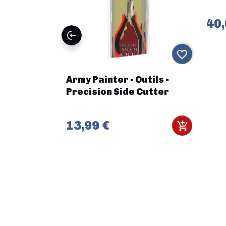
40,
favorite_border
favorite_border
rhŭn -
Army Painter - Outils -
Precision Side Cutter
13,99 €