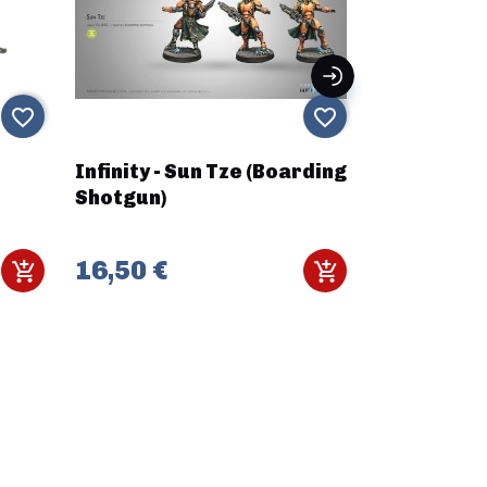
39,90 €
favorite_border
favorite_border
h
Infinity - Sun Tze (Boarding
Shotgun)
16,50 €