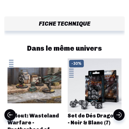
FICHE TECHNIQUE
Dans le même univers
-30%
-
Fallout: Wasteland
Set de Dés Dragons
Warfare -
- Noir & Blanc (7)