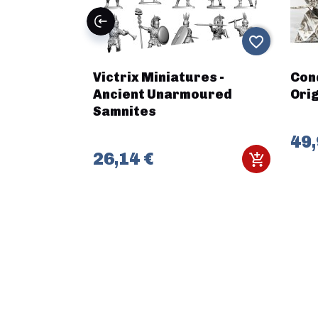
favorite_border
favorite_border
renages
Victrix Miniatures -
Conq
uipement
Ancient Unarmoured
Ori
oderne (7)
Samnites
49,
26,14 €