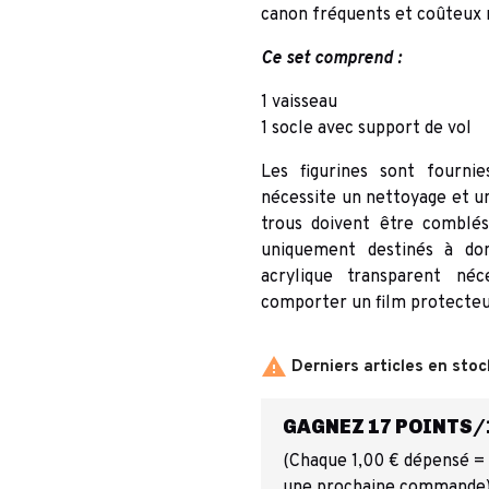
canon fréquents et coûteux r
Ce set comprend :
1 vaisseau
1 socle avec support de vol
Les figurines sont fourni
nécessite un nettoyage et un
trous doivent être comblés
uniquement destinés à don
acrylique transparent né
comporter un film protecteur 

Derniers articles en stoc
GAGNEZ 17 POINTS/1
(Chaque 1,00 € dépensé = 1
une prochaine commande