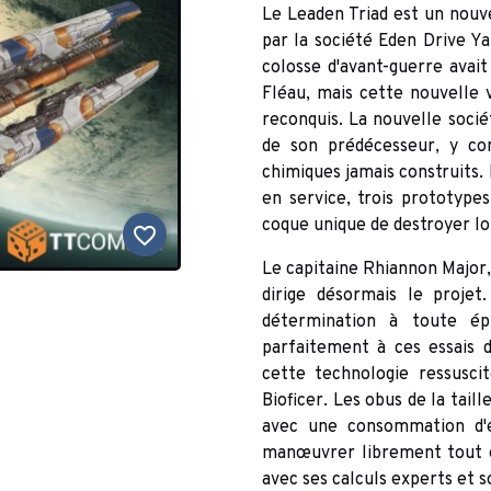
Le Leaden Triad est un nouv
par la société Eden Drive Yar
colosse d'avant-guerre avait
Fléau, mais cette nouvelle v
reconquis. La nouvelle soci
de son prédécesseur, y co
chimiques jamais construits. B
en service, trois prototype
coque unique de destroyer lo
favorite_border
Le capitaine Rhiannon Major, 
dirige désormais le proje
détermination à toute ép
parfaitement à ces essais d
cette technologie ressusci
Bioficer. Les obus de la tai
avec une consommation d'é
manœuvrer librement tout e
avec ses calculs experts et 