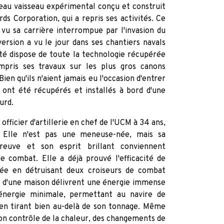
eau vaisseau expérimental conçu et construit
ds Corporation, qui a repris ses activités. Ce
 vu sa carrière interrompue par l'invasion du
ersion a vu le jour dans ses chantiers navals
été dispose de toute la technologie récupérée
mpris ses travaux sur les plus gros canons
ien qu'ils n'aient jamais eu l'occasion d'entrer
s ont été récupérés et installés à bord d'une
urd.
officier d'artillerie en chef de l'UCM à 34 ans,
t. Elle n'est pas une meneuse-née, mais sa
reuve et son esprit brillant conviennent
e combat. Elle a déjà prouvé l'efficacité de
tée en détruisant deux croiseurs de combat
lle d'une maison délivrent une énergie immense
nergie minimale, permettant au navire de
n tirant bien au-delà de son tonnage. Même
son contrôle de la chaleur, des changements de