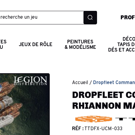
PROF
DÉCO
TES
PEINTURES
JEUX DE RÔLE
TAPIS D
AU
& MODÉLISME
DÉS ET AC
Accueil
Dropfleet Command
DROPFLEET 
RHIANNON MA
RÉF :
TTDFX-UCM-033