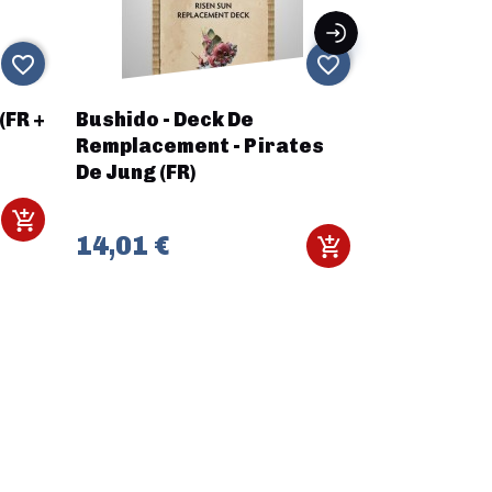
favorite_border
favorite_border
(FR +
Bushido - Deck De
Infinity - 
Remplacement - Pirates
Operator 
De Jung (FR)
Rifle)
14,01 €
18,50 €