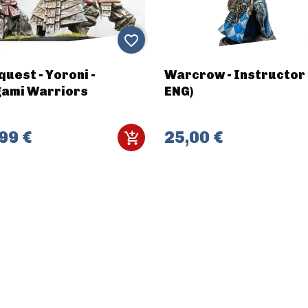
favorite_border
uest - Yoroni -
Warcrow - Instructor 
gami Warriors
ENG)
99 €
25,00 €