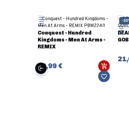
-3
Conquest - Hundred
DEA
s - French
Kingdoms - Men At Arms -
GOB
antry
REMIX
14
21,
39,99 €
favorite_border
favorite_border