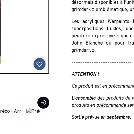
désormais disponibles à l'uni
grimdark » emblématique, une
Les acryliques Warpaints
superpositions fluides, u
peinture expressive — que c
John Blanche ou pour tra
grimdark ».
---------------------------------
favorite_border
ATTENTION !
Ce produit est en
précomman
L'ensemble
des produits de v
produits en
précommande
ser
Sortie prévue en
septembre.