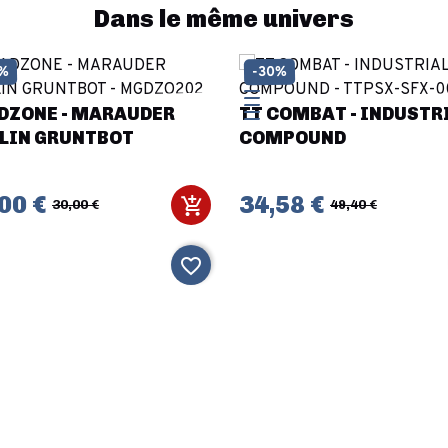
Dans le même univers
0%
-30%
DZONE - MARAUDER
TT COMBAT - INDUSTR
LIN GRUNTBOT
COMPOUND
00 €
34,58 €
30,00 €
49,40 €
favorite_border