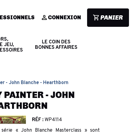
PANIER
ESSIONNELS
CONNEXION
RS,
LE COIN DES
E JEU,
BONNES AFFAIRES
CESSOIRES
er - John Blanche - Hearthborn
 PAINTER - JOHN
EARTHBORN
RÉF :
WP4114
 série « John Blanche Masterclass » sont