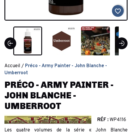
favorite_border
Accueil
Préco - Army Painter - John Blanche -
Umberroot
PRÉCO - ARMY PAINTER -
JOHN BLANCHE -
UMBERROOT
RÉF :
WP4116
Les quatre volumes de la série « John Blanche