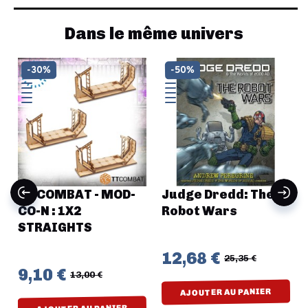
Dans le même univers
-30%
-50%
TT COMBAT - MOD-
Judge Dredd: The
CO-N : 1X2
Robot Wars
STRAIGHTS
12,68 €
25,35 €
9,10 €
13,00 €
AJOUTER AU PANIER