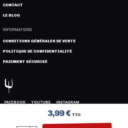
CONTACT
LE BLOG
INFORMATIONS
CONDITIONS GÉNÉRALES DE VENTE
POLITIQUE DE CONFIDENTIALITÉ
PAIEMENT SÉCURISÉ
FACEBOOK
YOUTUBE
INSTAGRAM
COPYRIGHT 2026 © LÉGION DISTRIBUTION -
MENTIONS
3,99 €
TTC
LÉGALES
- CRÉATION :
INNLOG