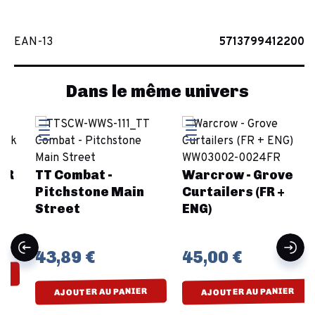
EAN-13
5713799412200
Dans le même univers
TT Combat -
Warcrow - Grove
Pitchstone Main
Curtailers (FR +
Street
ENG)
43,89 €
45,00 €
AJOUTER AU PANIER
AJOUTER AU PANIER