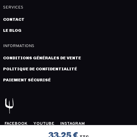
SERVICES
CONTACT
LE BLOG
INFORMATIONS
CONDITIONS GÉNÉRALES DE VENTE
POLITIQUE DE CONFIDENTIALITÉ
PAIEMENT SÉCURISÉ
FACEBOOK
YOUTUBE
INSTAGRAM
COPYRIGHT 2026 © LÉGION DISTRIBUTION -
MENTIONS
33,25 €
TTC