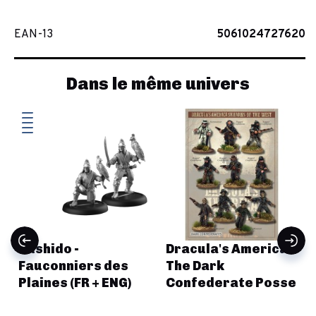
EAN-13
5061024727620
Dans le même univers
Bushido -
Dracula's America -
Fauconniers des
The Dark
Plaines (FR + ENG)
Confederate Posse