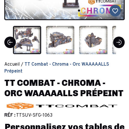
favorite_border
Accueil
TT Combat - Chroma - Orc WAAAAALLS
Prépeint
TT COMBAT - CHROMA -
ORC WAAAAALLS PRÉPEINT
RÉF :
TTSUV-SFG-1063
Personnalisez vos tables de