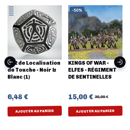
-50%
-
D12 de Localisation
KINGS OF WAR -
de Touche - Noir &
ELFES - RÉGIMENT
Blanc (1)
DE SENTINELLES
6,48 €
15,00 €
30,00 €
AJOUTER AU PANIER
AJOUTER AU PANIER