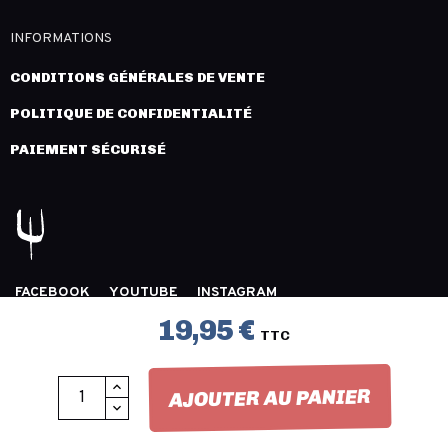
INFORMATIONS
CONDITIONS GÉNÉRALES DE VENTE
POLITIQUE DE CONFIDENTIALITÉ
PAIEMENT SÉCURISÉ
FACEBOOK
YOUTUBE
INSTAGRAM
COPYRIGHT 2026 © LÉGION DISTRIBUTION -
MENTIONS
19,95 €
TTC
LÉGALES
- CRÉATION :
INNLOG
AJOUTER AU PANIER