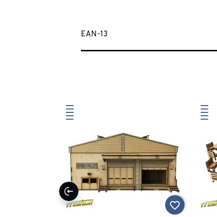
EAN-13
favorite_border
favorite_border