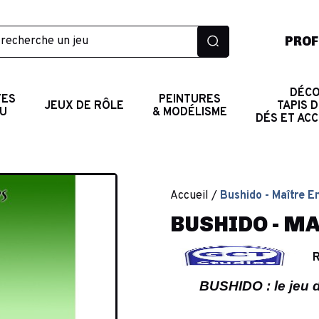
PROF
DÉCO
TES
PEINTURES
JEUX DE RÔLE
TAPIS D
AU
& MODÉLISME
DÉS ET AC
Accueil
Bushido - Maître E
BUSHIDO - MA
R
BUSHIDO : le jeu 