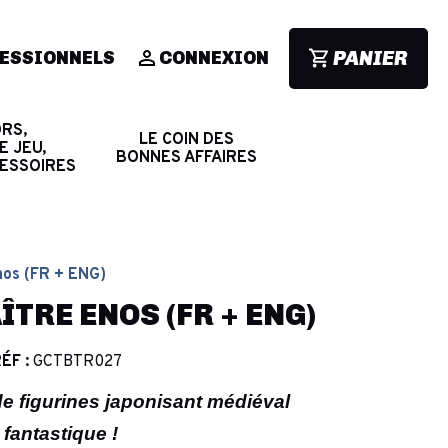
PANIER
ESSIONNELS
CONNEXION
RS,
LE COIN DES
E JEU,
BONNES AFFAIRES
CESSOIRES
nos (FR + ENG)
ÎTRE ENOS (FR + ENG)
ÉF :
GCTBTR027
de figurines japonisant médiéval
fantastique !