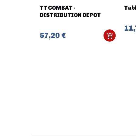
-
TT COMBAT -
Tabl
 BLUE FLUX
DISTRIBUTION DEPOT
11,
57,20 €