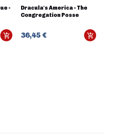
ue -
Dracula's America - The
Maladum -
Congregation Posse
Gaming Ma
36,45 €
21,99 €