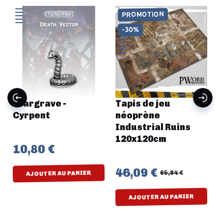
PROMOTION
-30%
Stargrave -
Tapis de jeu
Cyrpent
néoprène
Industrial Ruins
120x120cm
10,80 €
46,09 €
65,84 €
AJOUTER AU PANIER
AJOUTER AU PANIER