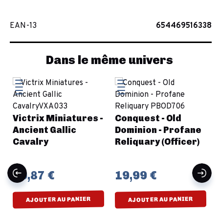
EAN-13
654469516338
Dans le même univers
t
Victrix Miniatures -
Conquest - Old
Ancient Gallic
Dominion - Profane
Cavalry
Reliquary (Officer)
29,87 €
19,99 €
AJOUTER AU PANIER
AJOUTER AU PANIER