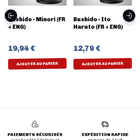
Bushido - Minori (FR
Bushido - Ito
,
+ ENG)
Haruto (FR + ENG)
19,94 €
12,79 €
AJOUTER AU PANIER
AJOUTER AU PANIER
PAIEMENTS SÉCURISÉS
EXPÉDITION RAPIDE