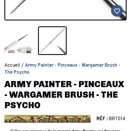
favorite_border
Accueil
Army Painter - Pinceaux - Wargamer Brush -
The Psycho
ARMY PAINTER - PINCEAUX
- WARGAMER BRUSH - THE
PSYCHO
RÉF :
BR7014