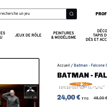
PROF
DÉCO
TES
PEINTURES
JEUX DE RÔLE
TAPIS D
AU
& MODÉLISME
DÉS ET AC
Accueil
Batman - Falcone 
BATMAN - FA
24,00 €
48,00 
TTC