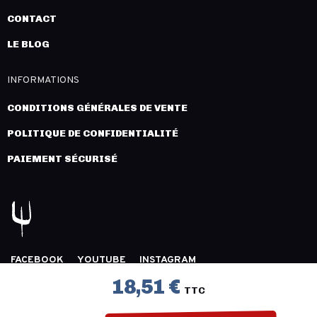
CONTACT
LE BLOG
INFORMATIONS
CONDITIONS GÉNÉRALES DE VENTE
POLITIQUE DE CONFIDENTIALITÉ
PAIEMENT SÉCURISÉ
FACEBOOK
YOUTUBE
INSTAGRAM
COPYRIGHT 2026 © LÉGION DISTRIBUTION -
MENTIONS
18,51 €
TTC
LÉGALES
- CRÉATION :
INNLOG