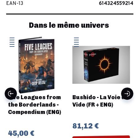
EAN-13
614324559214
Dans le même univers
a
Five Leagues from
Bushido - La Voie du
the Borderlands -
Vide (FR + ENG)
Compendium (ENG)
81,12 €
45,00 €