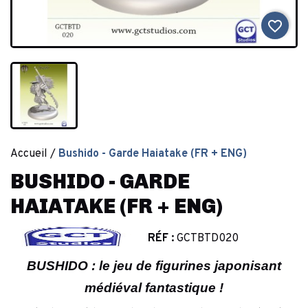
favorite_border
Accueil
Bushido - Garde Haiatake (FR + ENG)
BUSHIDO - GARDE
HAIATAKE (FR + ENG)
RÉF :
GCTBTD020
BUSHIDO : le jeu de figurines japonisant
médiéval fantastique !