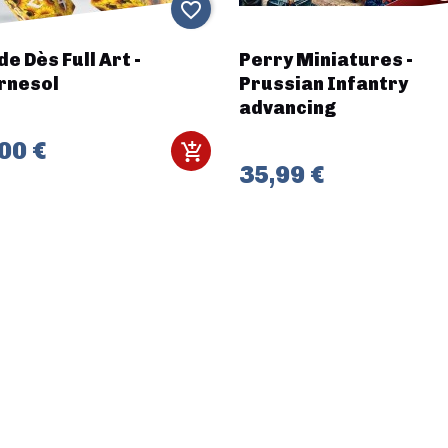
favorite_border
de Dès Full Art -
Perry Miniatures -
rnesol
Prussian Infantry
advancing
00 €
35,99 €