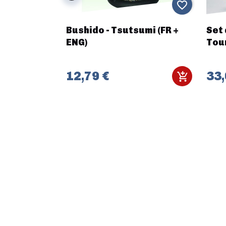
favorite_border
favorite_border
 TWILIGHT
Bushido - Tsutsumi (FR +
Set 
 DE
ENG)
Tou
E (FR)
12,79 €
33,