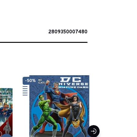
2809350007480
-50%