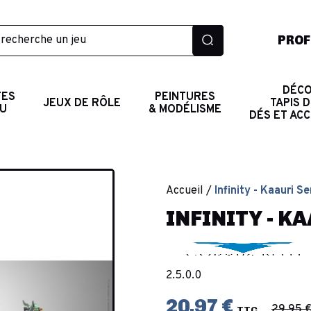
PROF
DÉCO
TES
PEINTURES
JEUX DE RÔLE
TAPIS D
AU
& MODÉLISME
DÉS ET AC
Accueil
Infinity - Kaauri Se
INFINITY - K
2.5.0.0
20,97 €
29,95 
TTC