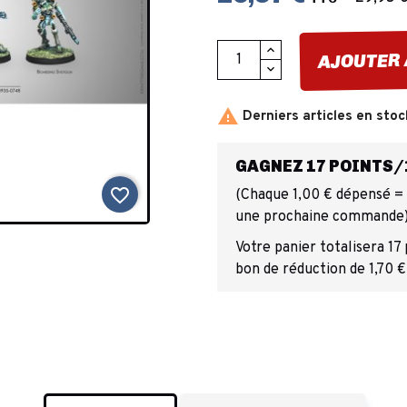
AJOUTER 

Derniers articles en stoc
GAGNEZ 17 POINTS/1
favorite_border
(Chaque 1,00 € dépensé = 1
une prochaine commande
Votre panier totalisera 17
bon de réduction de 1,70 €