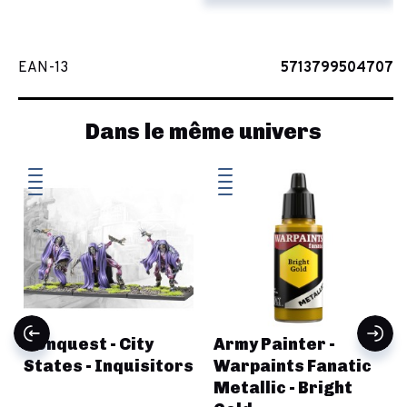
EAN-13
5713799504707
Dans le même univers
Conquest - City
Army Painter -
States - Inquisitors
Warpaints Fanatic
Metallic - Bright