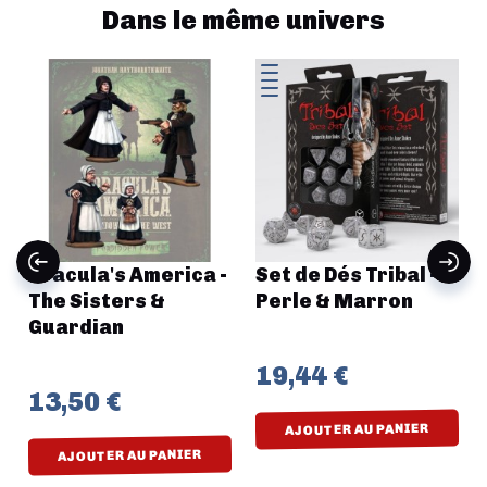
Dans le même univers
Dracula's America -
Set de Dés Tribal -
The Sisters &
Perle & Marron
Guardian
19,44 €
13,50 €
AJOUTER AU PANIER
AJOUTER AU PANIER