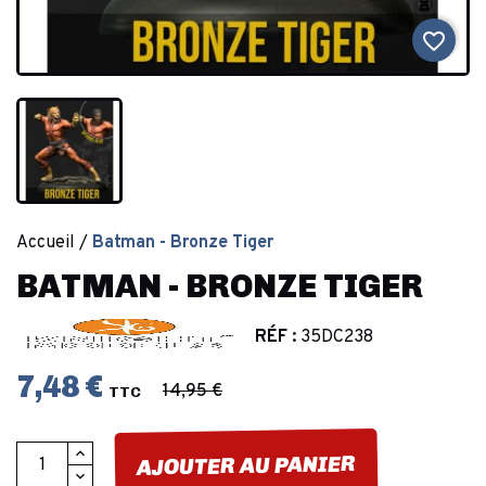
favorite_border
Accueil
Batman - Bronze Tiger
BATMAN - BRONZE TIGER
RÉF :
35DC238
7,48 €
14,95 €
TTC
AJOUTER AU PANIER