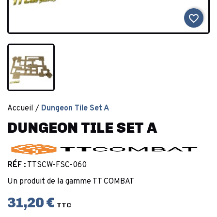
favorite_border
Accueil
Dungeon Tile Set A
DUNGEON TILE SET A
RÉF :
TTSCW-FSC-060
Un produit de la gamme TT COMBAT
31,20 €
TTC