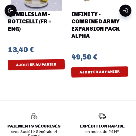
RUMBLESLAM -
INFINITY -
,
BOTICELLI (FR +
COMBINED ARMY
ENG)
EXPANSION PACK
ALPHA
13,40 €
49,50 €
AJOUTER AU PANIER
AJOUTER AU PANIER
PAIEMENTS SÉCURISÉS
EXPÉDITION RAPIDE
avec Société Générale et
en moins de 24H*