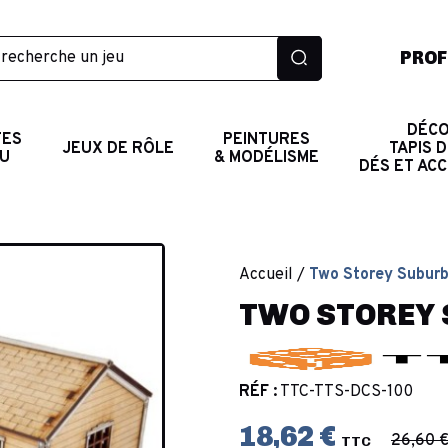
PROF
DÉCO
TES
PEINTURES
JEUX DE RÔLE
TAPIS D
AU
& MODÉLISME
DÉS ET AC
Accueil
Two Storey Subur
TWO STOREY 
RÉF :
TTC-TTS-DCS-100
18,62 €
26,60 
TTC