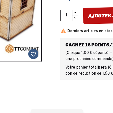
AJOUTER 

Derniers articles en stoc
GAGNEZ 16 POINTS/1
(Chaque 1,00 € dépensé = 1
favorite_border
une prochaine commande
Votre panier totalisera 16
bon de réduction de 1,60 €