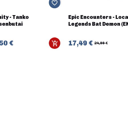
favorite_border
nity - Tanko
Epic Encounters - Loca
senbutai
Legends Bat Demon (E
50 €
17,49 €
24,99 €