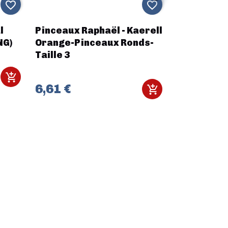
favorite_border
favorite_border
l
Pinceaux Raphaël - Kaerell
Rumbleslam
NG)
Orange-Pinceaux Ronds-
Ragers (FR
Taille 3
44,80 €
6,61 €