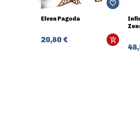
favorite_border
favorite_border
(FR + ENG)
Elven Pagoda
Infi
Zen
20,80 €
48,