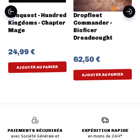
Conquest - Hundred
Dropfleet
Kingdoms - Chapter
Commander -
Mage
Bioficer
Dreadnought
24,99 €
62,50 €
AJOUTER AU PANIER
AJOUTER AU PANIER
PAIEMENTS SÉCURISÉS
EXPÉDITION RAPIDE
avec Société Générale et
en moins de 24H*