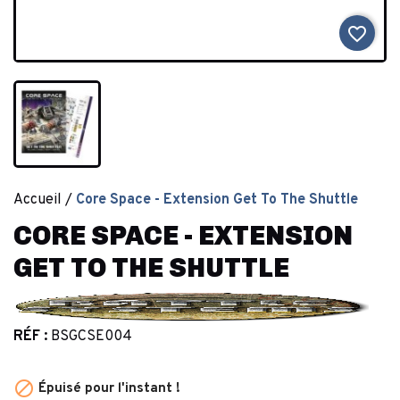
favorite_border
Accueil
Core Space - Extension Get To The Shuttle
CORE SPACE - EXTENSION
GET TO THE SHUTTLE
RÉF :
BSGCSE004

Épuisé pour l'instant !