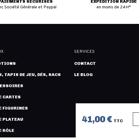
PAIEMENTS SÉCURISÉS
EXPÉDITION RAPIDE
ec Société Générale et Paypal
en moins de 24H*
UX
SERVICES
TIONS
CONTACT
, TAPIS DE JEU, DÉS, SACS
LE BLOG
CESSOIRES
E CARTES
E FIGURINES
41,00 €
E PLATEAU
TTC
E RÔLE