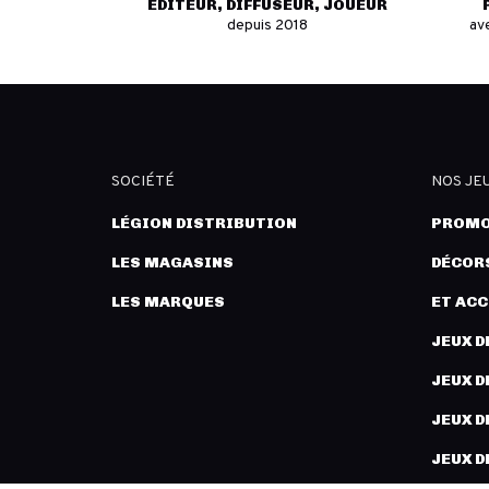
ÉDITEUR, DIFFUSEUR, JOUEUR
depuis 2018
av
SOCIÉTÉ
NOS JE
LÉGION DISTRIBUTION
PROMO
LES MAGASINS
DÉCORS
LES MARQUES
ET AC
JEUX D
JEUX D
JEUX D
JEUX D