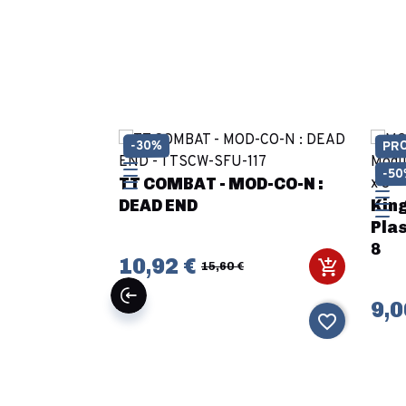
PR
-30%
-5
TT COMBAT - MOD-CO-N :
DEAD END
Kin
Plas
8
10,92 €
15,60 €
9,0
favorite_border
favorite_border
ver Courts
ers