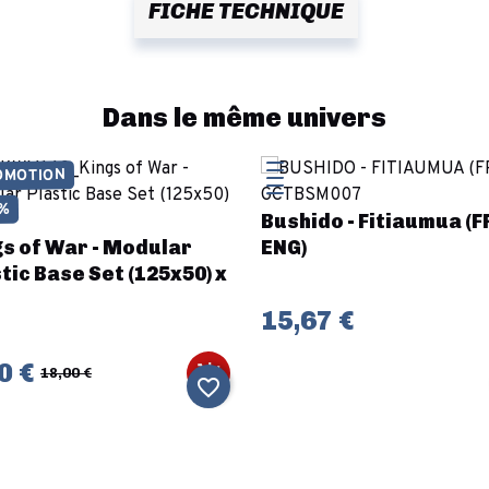
FICHE TECHNIQUE
Dans le même univers
OMOTION
0%
Bushido - Fitiaumua (F
gs of War - Modular
ENG)
tic Base Set (125x50) x
15,67 €
0 €
18,00 €
favorite_border