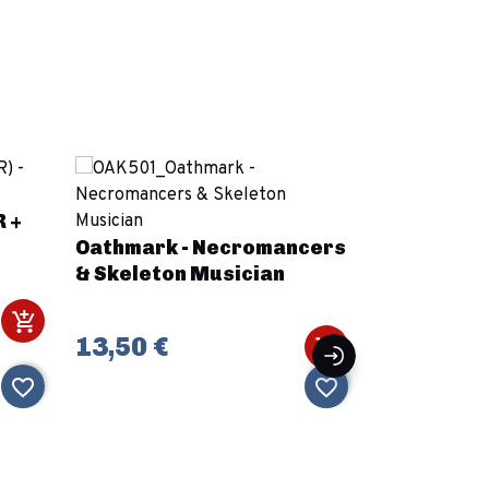
R +
Oathmark - Necromancers
& Skeleton Musician
13,50 €
favorite_border
favorite_border
TT Combat 
Main Stre