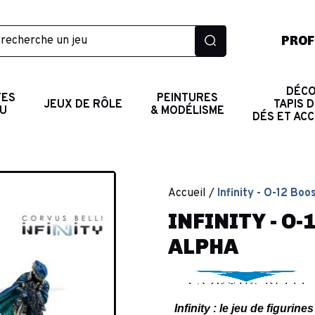
PROF
DÉCO
TES
PEINTURES
JEUX DE RÔLE
TAPIS D
AU
& MODÉLISME
DÉS ET AC
Accueil
Infinity - O-12 Bo
INFINITY - O
ALPHA
Infinity : le jeu de figur