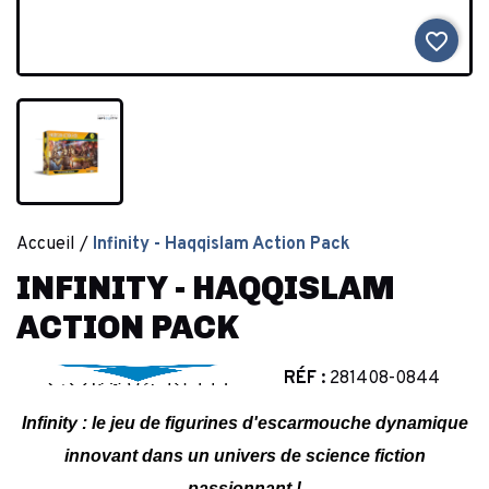
favorite_border
Accueil
Infinity - Haqqislam Action Pack
INFINITY - HAQQISLAM
ACTION PACK
RÉF :
281408-0844
Infinity : le jeu de figurines d'escarmouche dynamique
innovant dans un univers de science fiction
passionnant !