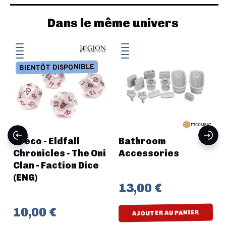
Dans le même univers
BIENTÔT DISPONIBLE
Préco - Eldfall
Bathroom
n
Chronicles - The Oni
Accessories
Clan - Faction Dice
(ENG)
13,00 €
10,00 €
AJOUTER AU PANIER