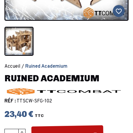
favorite_border
Accueil
Ruined Academium
RUINED ACADEMIUM
RÉF :
TTSCW-SFG-102
23,40 €
TTC