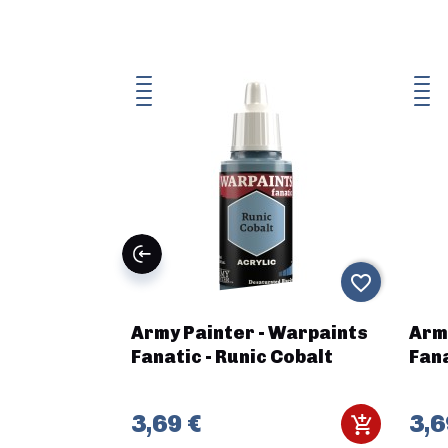
favorite_border
favorite_border
(FR + ENG)
Army Painter - Warpaints
Arm
Fanatic - Runic Cobalt
Fana
3,69 €
3,6