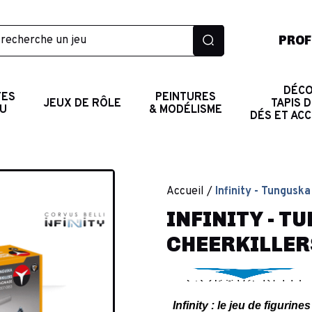
PROF
DÉCO
TES
PEINTURES
JEUX DE RÔLE
TAPIS D
AU
& MODÉLISME
DÉS ET AC
Accueil
Infinity - Tunguska
INFINITY - T
CHEERKILLER
Infinity : le jeu de figur