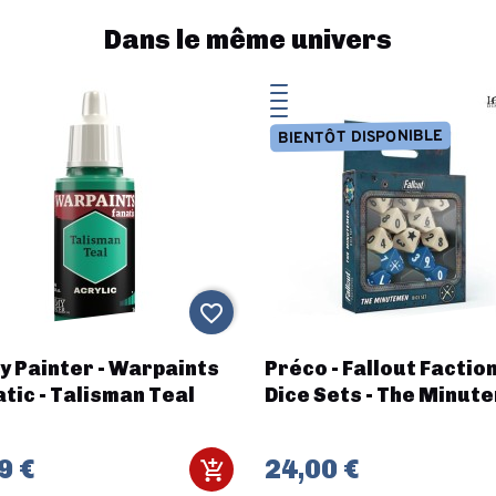
Dans le même univers
BIENTÔT DISPONIBLE
favorite_border
y Painter - Warpaints
Préco - Fallout Faction
tic - Talisman Teal
Dice Sets - The Minut
9 €
24,00 €