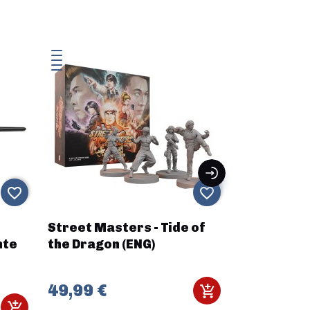
-50%
favorite_border
favorite_border
Street Masters - Tide of
DUNGEON A
nte
the Dragon (ENG)
DRAGON
49,99 €
17,50 €
3