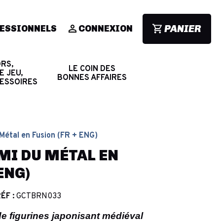
PANIER
ESSIONNELS
CONNEXION
RS,
LE COIN DES
E JEU,
BONNES AFFAIRES
CESSOIRES
Métal en Fusion (FR + ENG)
MI DU MÉTAL EN
ENG)
ÉF :
GCTBRN033
de figurines japonisant médiéval