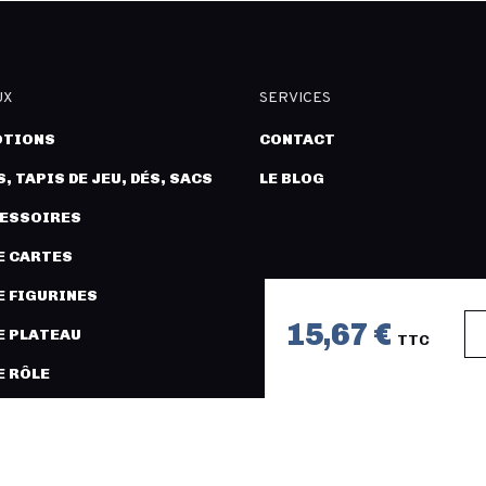
UX
SERVICES
TIONS
CONTACT
, TAPIS DE JEU, DÉS, SACS
LE BLOG
CESSOIRES
E CARTES
E FIGURINES
15,67 €
E PLATEAU
TTC
E RÔLE
URES ET MODÉLISME