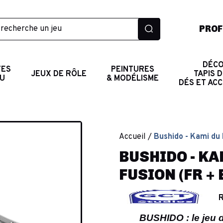
PROF
DÉCO
TES
PEINTURES
JEUX DE RÔLE
TAPIS D
AU
& MODÉLISME
DÉS ET AC
Accueil
Bushido - Kami du 
BUSHIDO - KA
FUSION (FR + 
R
BUSHIDO : le jeu 