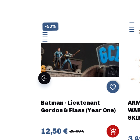
-50%
LE
favorite_border
favorite_border
w - Gunnery
Batman - Lieutenant
ARM
neer (FR +
Gordon & Flass (Year One)
WAR
SKI
12,50 €
25,00 €
3,4