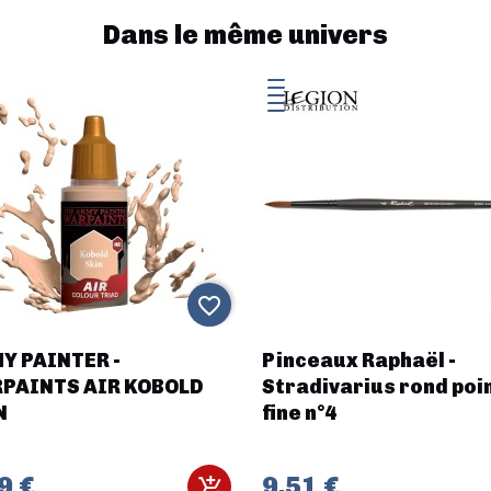
Dans le même univers
favorite_border
Y PAINTER -
Pinceaux Raphaël -
PAINTS AIR KOBOLD
Stradivarius rond poi
N
fine n°4
9 €
9,51 €