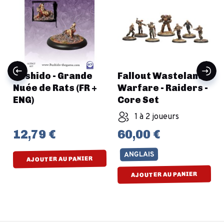
Bushido - Grande
Fallout Wasteland
Nuée de Rats (FR +
Warfare - Raiders -
ENG)
Core Set
1 à 2 joueurs
12,79 €
60,00 €
ANGLAIS
AJOUTER AU PANIER
AJOUTER AU PANIER