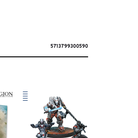
5713799300590
BIENTÔT DI