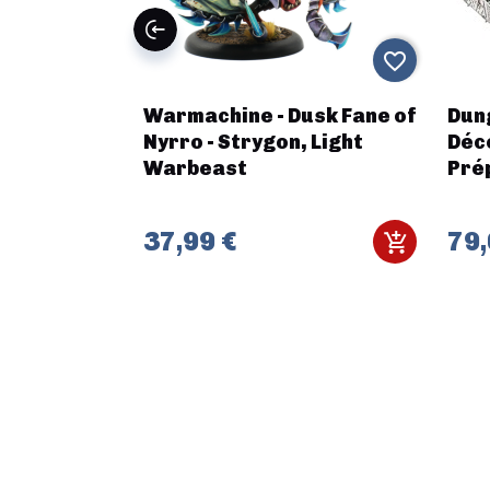
favorite_border
favorite_border
Flocages -
Warmachine - Dusk Fane of
Dun
w
Nyrro - Strygon, Light
Déc
Warbeast
Pré
37,99 €
79,