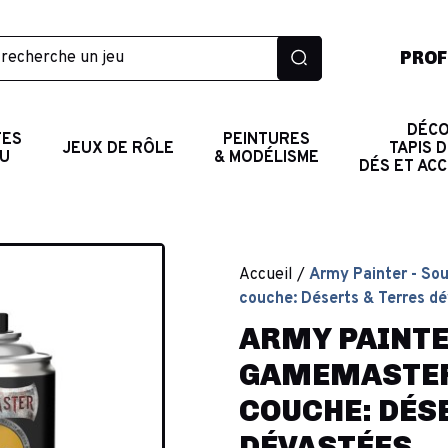
PROF
DÉCO
TES
PEINTURES
JEUX DE RÔLE
TAPIS D
AU
& MODÉLISME
DÉS ET AC
Accueil
Army Painter - So
couche: Déserts & Terres d
ARMY PAINTER
GAMEMASTER
COUCHE: DÉS
DÉVASTÉES