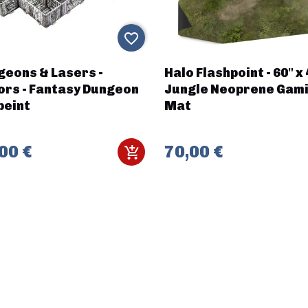
favorite_border
geons & Lasers -
Halo Flashpoint - 60" x 
ors - Fantasy Dungeon
Jungle Neoprene Gam
peint
Mat
00 €
70,00 €