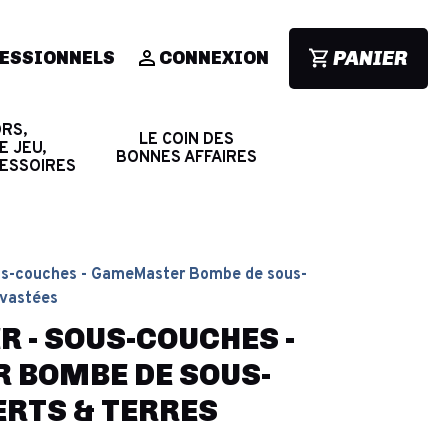
PANIER
ESSIONNELS
CONNEXION
RS,
LE COIN DES
E JEU,
BONNES AFFAIRES
CESSOIRES
us-couches - GameMaster Bombe de sous-
évastées
 - SOUS-COUCHES -
 BOMBE DE SOUS-
ERTS & TERRES