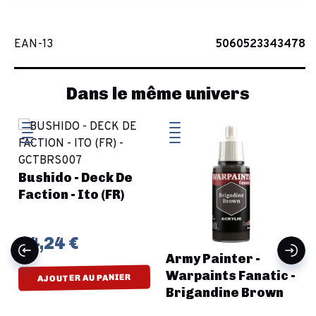
EAN-13
5060523343478
Dans le même univers
-
Bushido - Deck De
Faction - Ito (FR)
14,24 €
Army Painter -
Warpaints Fanatic -
AJOUTER AU PANIER
Brigandine Brown