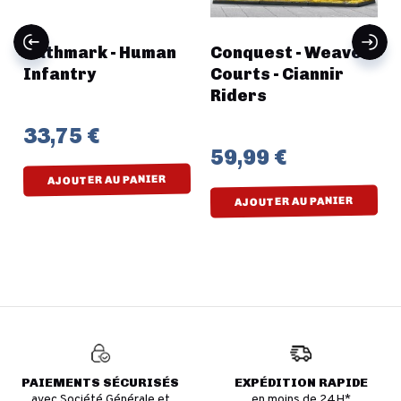
-
Oathmark - Human
Conquest - Weaver
Infantry
Courts - Ciannir
Riders
33,75 €
59,99 €
AJOUTER AU PANIER
AJOUTER AU PANIER
PAIEMENTS SÉCURISÉS
EXPÉDITION RAPIDE
avec Société Générale et
en moins de 24H*