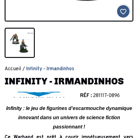
favorite_border
Accueil
Infinity - Irmandinhos
INFINITY - IRMANDINHOS
RÉF :
281117-0896
Infinity : le jeu de figurines d'escarmouche dynamique
innovant dans un univers de science fiction
passionnant !
Ce Warband est prêt à courir impétueusement vers