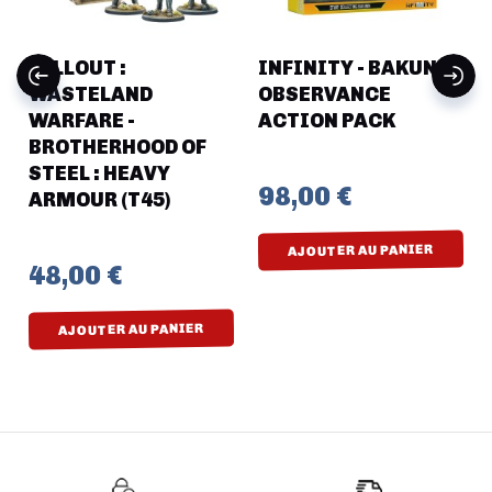
FALLOUT :
INFINITY - BAKUNIN
WASTELAND
OBSERVANCE
y
WARFARE -
ACTION PACK
BROTHERHOOD OF
STEEL : HEAVY
98,00 €
ARMOUR (T45)
AJOUTER AU PANIER
48,00 €
AJOUTER AU PANIER