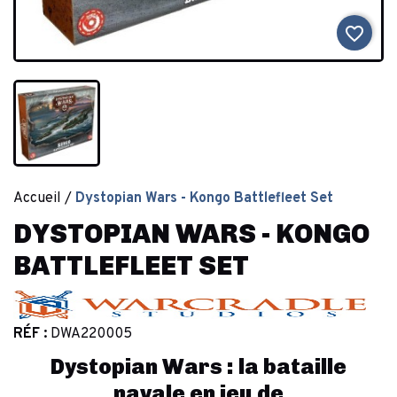
favorite_border
Accueil
Dystopian Wars - Kongo Battlefleet Set
DYSTOPIAN WARS - KONGO
BATTLEFLEET SET
RÉF :
DWA220005
Dystopian Wars
: la bataille
navale en
jeu de