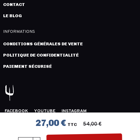
CONTACT
LE BLOG
INFORMATIONS
CONDITIONS GÉNÉRALES DE VENTE
POLITIQUE DE CONFIDENTIALITÉ
PAIEMENT SÉCURISÉ
FACEBOOK
YOUTUBE
INSTAGRAM
COPYRIGHT 2026 © LÉGION DISTRIBUTION -
MENTIONS
27,00 €
54,00 €
TTC
LÉGALES
- CRÉATION :
INNLOG