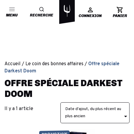
MENU
RECHERCHE
CONNEXION
PANIER
Accueil
Le coin des bonnes affaires
Offre spéciale
Darkest Doom
OFFRE SPÉCIALE DARKEST
DOOM
Il y a 1 article
Date d'ajout, du plus récent au

plus ancien