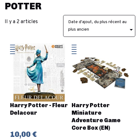
POTTER
Il y a 2 articles
Date d'ajout, du plus récent au

plus ancien
Harry Potter - Fleur
Harry Potter
Delacour
Miniature
Adventure Game
Core Box (EN)
10,00 €