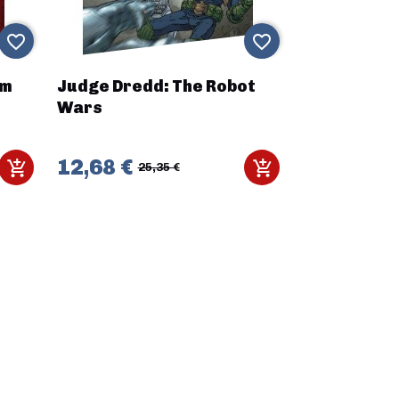
favorite_border
favorite_border
um
Judge Dredd: The Robot
Wars
12,68 €
25,35 €