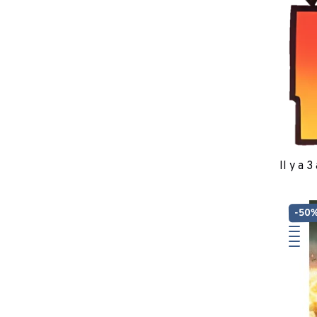
Il y a 3
-50