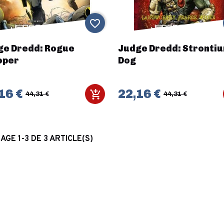
favorite_border
ge Dredd: Rogue
Judge Dredd: Stronti
oper
Dog
16 €
22,16 €
44,31 €
44,31 €
AGE 1-3 DE 3 ARTICLE(S)